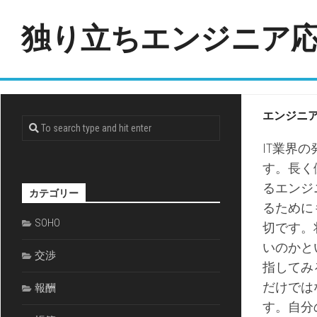
Skip
to
独り立ちエンジニア
content
エンジニ
IT業界
す。長く
るエンジ
カテゴリー
るために
SOHO
切です。
いのかと
交渉
指してみ
だけでは
報酬
す。自分