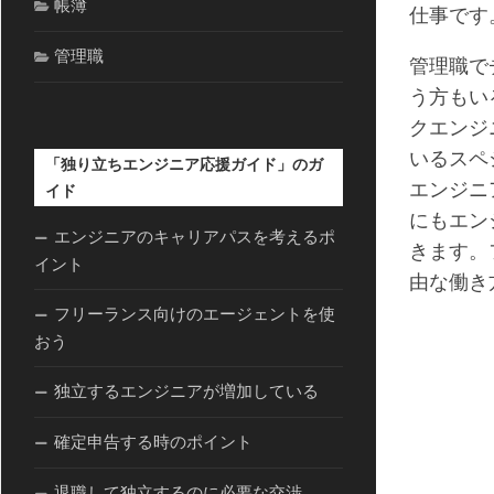
帳簿
仕事です
管理職
管理職で
う方もい
クエンジ
いるスペ
「独り立ちエンジニア応援ガイド」のガ
エンジニ
イド
にもエン
エンジニアのキャリアパスを考えるポ
きます。
イント
由な働き
フリーランス向けのエージェントを使
おう
独立するエンジニアが増加している
確定申告する時のポイント
退職して独立するのに必要な交渉